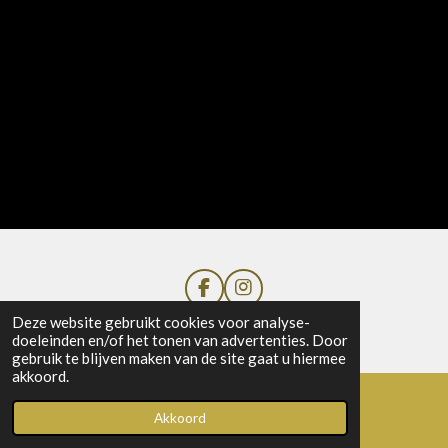
F
I
a
n
© 2020 - 2026 Sharing Food by Maginique
Deze website gebruikt cookies voor analyse-
c
s
doeleinden en/of het tonen van advertenties. Door
e
t
gebruik te blijven maken van de site gaat u hiermee
b
a
akkoord.
o
g
o
r
Akkoord
k
a
Facebook
m