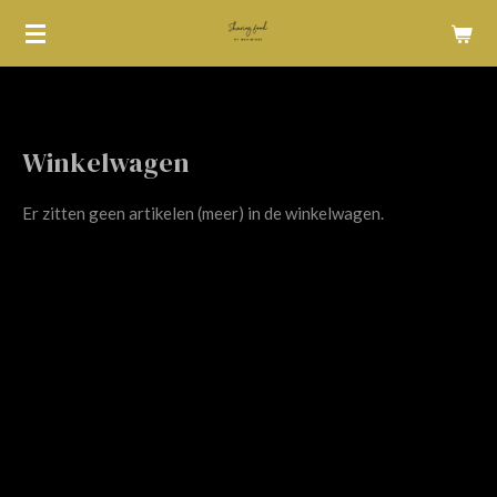
Ga
direct
naar
de
hoofdinhoud
Winkelwagen
Er zitten geen artikelen (meer) in de winkelwagen.